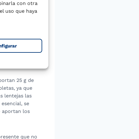
rés y lentejas
binarla con otra
el uso que haya
jas
nfigurar
s son
endo a mantener
portan 25 g de
pletas, ya que
s lentejas las
esencial, se
e aportan los
 presente que no