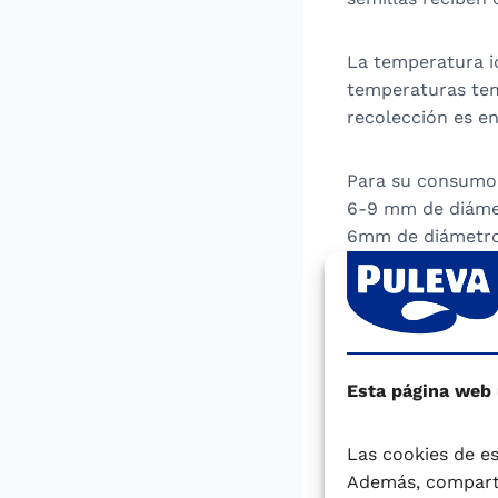
La temperatura ide
temperaturas tem
recolección es en 
Para su consumo s
6-9 mm de diámet
6mm de diámetro,
color de la semill
En España contamo
pardina (de color
llamado lentejón
Esta página web
descoloradas).
Las cookies de es
También las hay d
Además, comparti