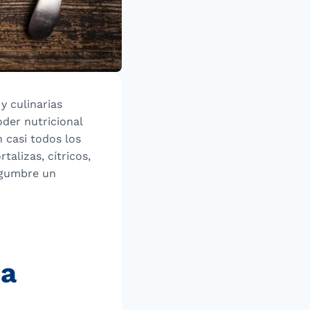
y culinarias
oder nutricional
n casi todos los
talizas, cítricos,
legumbre un
za