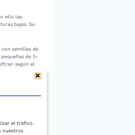
r ello las
turas bajas. Su
 con semillas de
s pequeñas de 3-
ifican según el
rde claro),
el
onalidades
zar el tráfico.
 Próximo), pardas
n nuestros