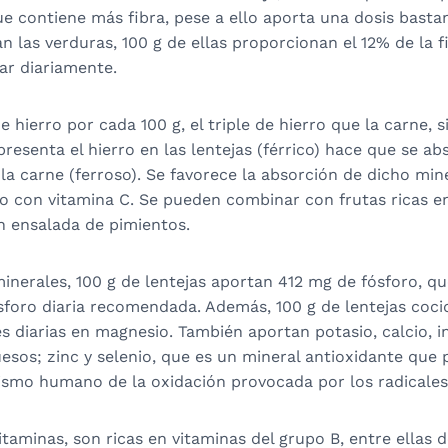
ue contiene más fibra, pese a ello aporta una dosis bast
n las verduras, 100 g de ellas proporcionan el 12% de la f
r diariamente.
 hierro por cada 100 g, el triple de hierro que la carne, 
resenta el hierro en las lentejas (férrico) hace que se ab
la carne (ferroso). Se favorece la absorción de dicho miner
 con vitamina C. Se pueden combinar con frutas ricas en
n ensalada de pimientos.
inerales, 100 g de lentejas aportan 412 mg de fósforo, qu
sforo diaria recomendada. Además, 100 g de lentejas coci
s diarias en magnesio. También aportan potasio, calcio, 
uesos; zinc y selenio, que es un mineral antioxidante que 
ismo humano de la oxidación provocada por los radicales 
itaminas, son ricas en vitaminas del grupo B, entre ellas d