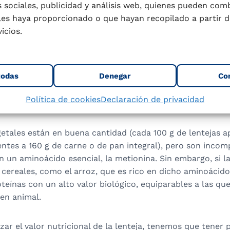
 India), rojas, de sabor muy fino y muy apropiadas para pu
 sociales, publicidad y análisis web, quienes pueden com
e crecen en zonas volcánicas.
les haya proporcionado o que hayan recopilado a partir d
icios.
utricional de las lente
todas
Denegar
Co
 una fuente importante de nutrientes. Los más abundante
carbono, que se absorben de forma muy lenta, contribuy
Política de cookies
Declaración de privacidad
les de glucosa.
etales están en buena cantidad (cada 100 g de lentejas a
entes a 160 g de carne o de pan integral), pero son incom
en un aminoácido esencial, la metionina. Sin embargo, si la
ereales, como el arroz, que es rico en dicho aminoácido 
teínas con un alto valor biológico, equiparables a las qu
en animal.
izar el valor nutricional de la lenteja, tenemos que tener