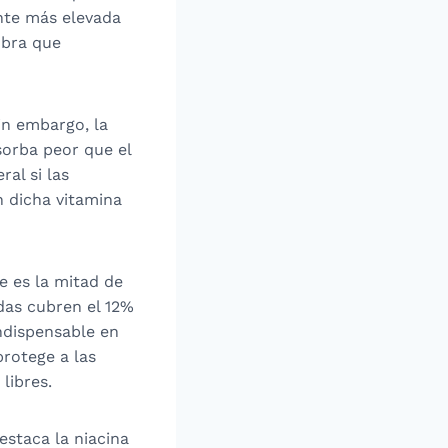
ante más elevada
ibra que
sin embargo, la
sorba peor que el
al si las
 dicha vitamina
e es la mitad de
das cubren el 12%
indispensable en
protege a las
libres.
estaca la niacina