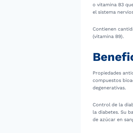
o vitamina B3 que
el sistema nervio
Contienen cantid
(vitamina B9).
Benefic
Propiedades antio
compuestos bioac
degenerativas.
Control de la dia
la diabetes. Su b
de azúcar en san