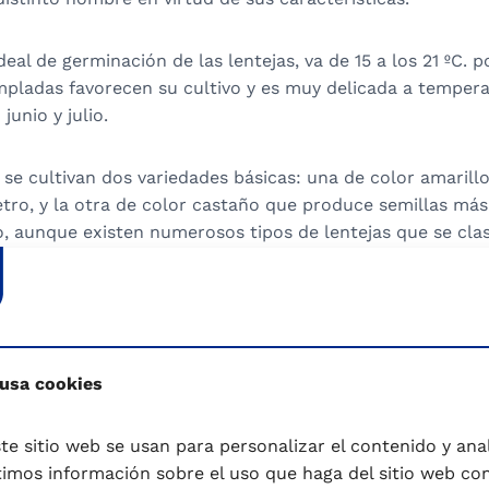
al de germinación de las lentejas, va de 15 a los 21 ºC. po
pladas favorecen su cultivo y es muy delicada a tempera
junio y julio.
e cultivan dos variedades básicas: una de color amarillo
ro, y la otra de color castaño que produce semillas má
 aunque existen numerosos tipos de lentejas que se clas
a.
s con varios tipos de lenteja: de la Armuña (de color ve
 pardo), verdina (verde amarillento con puntos negros) y 
 (de gran tamaño y color verde amarillento con algunas t
 usa cookies
te sitio web se usan para personalizar el contenido y anali
e color amarillo (de origen asiático), naranja (de Oriente
mos información sobre el uso que haga del sitio web co