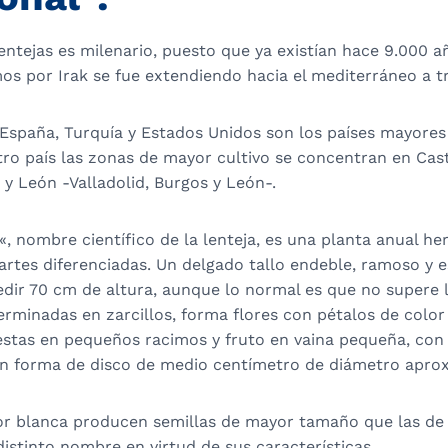
lentejas es milenario, puesto que ya existían hace 9.000 añ
s por Irak se fue extendiendo hacia el mediterráneo a tr
, España, Turquía y Estados Unidos son los países mayore
tro país las zonas de mayor cultivo se concentran en Cas
a y León -Valladolid, Burgos y León-.
«, nombre científico de la lenteja, es una planta anual h
artes diferenciadas. Un delgado tallo endeble, ramoso y e
edir 70 cm de altura, aunque lo normal es que no supere 
erminadas en zarcillos, forma flores con pétalos de color
uestas en pequeños racimos y fruto en vaina pequeña, con
en forma de disco de medio centímetro de diámetro apr
or blanca producen semillas de mayor tamaño que las de f
distinto nombre en virtud de sus características.