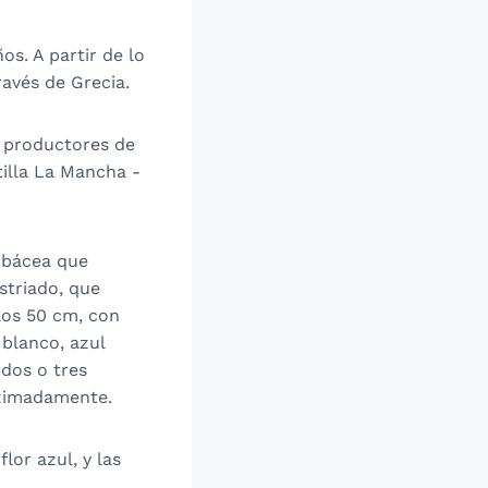
os. A partir de lo
avés de Grecia.
s productores de
tilla La Mancha -
erbácea que
striado, que
los 50 cm, con
 blanco, azul
 dos o tres
oximadamente.
lor azul, y las