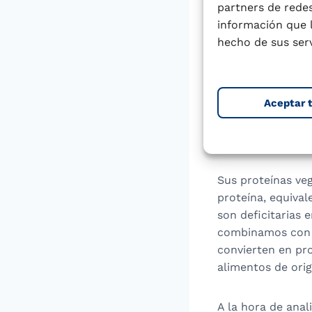
o pardinas (de la
partners de redes
verdes azules, qu
información que 
hecho de sus serv
Valor n
Aceptar 
Las lentejas son
los hidratos de 
estables los nive
Sus proteínas veg
proteína, equival
son deficitarias 
combinamos con c
convierten en pro
alimentos de orig
A la hora de anal