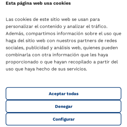
Son un grupo de bacterias beneficiosas que
Esta página web usa cookies
forman parte de la microbiota intestinal y
ayudan a la digestión, fortalecen el sistema
Las cookies de este sitio web se usan para
inmune y pueden mejorar el equilibrio de la
personalizar el contenido y analizar el tráfico.
flora intestinal. Son consideradas probióticos
Además, compartimos información sobre el uso que
por ser microorganismos vivos que, cuando se
haga del sitio web con nuestros partners de redes
consumen en cantidades adecuadas, aportan
sociales, publicidad y análisis web, quienes pueden
beneficios para la salud. Como las
combinarla con otra información que les haya
bifidobacterias cumplen con esta definición, se
proporcionado o que hayan recopilado a partir del
consideran probióticos.
uso que haya hecho de sus servicios.
Algunas bifidobacterias comunes en productos
lácteos son:
Aceptar todas
Bifidobacterium bifidum
Denegar
Bifidobacterium lactis
Bifidobacterium longum
Configurar
Todos los productos que contienen