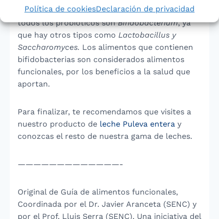
Política de cookies
Declaración de privacidad
Bifidobacterium
tienen probióticos, pero no
todos los probióticos son
Bifidobacterium
, ya
que hay otros tipos como
Lactobacillus y
Saccharomyces.
Los alimentos que contienen
bifidobacterias son considerados alimentos
funcionales, por los beneficios a la salud que
aportan.
Para finalizar, te recomendamos que visites a
nuestro producto de
leche Puleva entera
y
conozcas el resto de nuestra gama de leches.
—————————————-
Original de Guía de alimentos funcionales,
Coordinada por el Dr. Javier Aranceta (SENC) y
por el Prof. Lluis Serra (SENC). Una iniciativa del