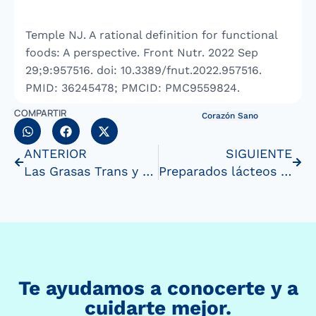
Temple NJ. A rational definition for functional
foods: A perspective. Front Nutr. 2022 Sep
29;9:957516. doi: 10.3389/fnut.2022.957516.
PMID: 36245478; PMCID: PMC9559824.
COMPARTIR
Corazón Sano
ANTERIOR
SIGUIENTE
Las Grasas Trans y tu salud: Lo que necesitassaber
Preparados lácteos enriquecidos con Omega 3 y ácido oleico:alimentos que cuidan tu salud
Te ayudamos a conocerte y a
cuidarte mejor.