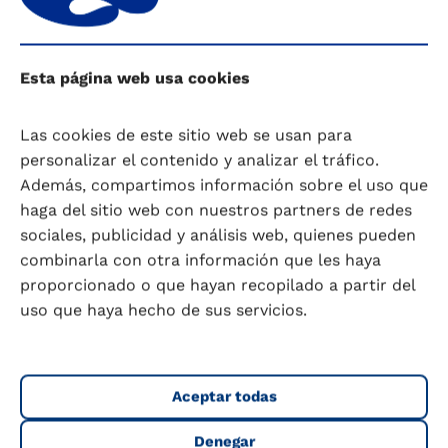
Para finalizar, te recomendamos que visites a
nuestro producto de
leche Puleva Max
y
Esta página web usa cookies
conozcas el resto de nuestra gama de leches.
Las cookies de este sitio web se usan para
Dra. Dª. Cristina Campoy Folgoso, Profesora
personalizar el contenido y analizar el tráfico.
Departamento de Pediatría Universidad de
Además, compartimos información sobre el uso que
Granada, Miembro del Comité de Nutrición de
haga del sitio web con nuestros partners de redes
la Sociedad Europea de Gastroenterología,
sociales, publicidad y análisis web, quienes pueden
Hepatología y Nutrición Pediátricas (ESPGHAN)
combinarla con otra información que les haya
proporcionado o que hayan recopilado a partir del
COMPARTIR
Niños 1-3 años
uso que haya hecho de sus servicios.
ANTERIOR
SIGUIENTE
Vómitos en los niños
Cuándo quitar el pañal al niño
Aceptar todas
Denegar