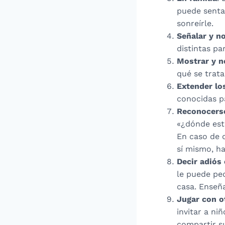
puede sentar
sonreírle.
Señalar y n
distintas pa
Mostrar y 
qué se trat
Extender lo
conocidas pa
Reconocerse
«¿dónde est
En caso de q
sí mismo, ha
Decir adiós
le puede pe
casa. Enseñ
Jugar con o
invitar a ni
compartir su