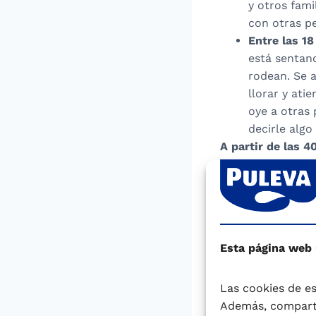
y otros fami
con otras pe
Entre las 1
está sentan
rodean. Se 
llorar y at
oye a otras 
decirle algo
A partir de las 
una vez cubierta
contactos sociale
mismo en el espej
cuando se le dic
imita algunos ges
Esta página web
y suele llorar si 
Las cookies de es
Con 1 año
, el ni
Además, comparti
que es el centro 