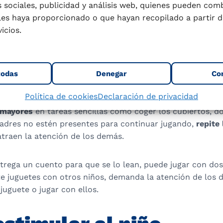
 sociales, publicidad y análisis web, quienes pueden com
az de manifestar sentimientos
como miedo, ira, simpatía 
les haya proporcionado o que hayan recopilado a partir d
s gestos y acciones de los demás, algunos ruidos y sonid
icios.
gradables y tiene reacciones ante ellos. Ante la comida 
ía, y cuando ya está saciado de comer expresa gestualmen
Es capaz de realizar gestos para atraer la atención de l
todas
Denegar
Co
comienza a
percibir las emociones de los demás
. Percibe 
Política de cookies
Declaración de privacidad
d. Enseña sus juguetes a los demás y los ofrece para que
s mayores
en tareas sencillas como coger los cubiertos, d
adres no estén presentes para continuar jugando,
repite
traen la atención de los demás.
trega un cuento para que se lo lean, puede jugar con dos
e juguetes con otros niños, demanda la atención de los 
juguete o jugar con ellos.