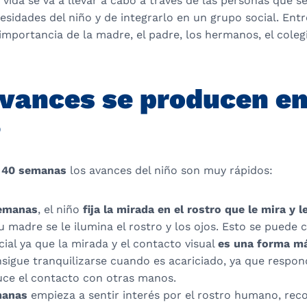
vida se va a llevar a cabo a través de las personas que s
cesidades del niño y de integrarlo en un grupo social. Ent
importancia de la madre, el padre, los hermanos, el colegi
vances se producen en
?
s 40 semanas
los avances del niño son muy rápidos:
semanas
, el niño
fija la mirada en el rostro que le mira y l
u madre se le ilumina el rostro y los ojos. Esto se puede 
ial ya que la mirada y el contacto visual
es una forma má
sigue tranquilizarse cuando es acariciado, ya que respon
uce el contacto con otras manos.
manas
empieza a sentir interés por el rostro humano, re