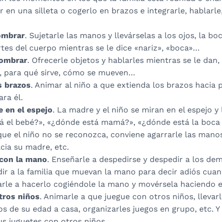
 en una silleta o cogerlo en brazos e integrarle, hablarle,
ombrar
. Sujetarle las manos y llevárselas a los ojos, la boca
rtes del cuerpo mientras se le dice «nariz», «boca»…
nombrar
. Ofrecerle objetos y hablarles mientras se le dan,
a, para qué sirve, cómo se mueven…
s brazos
. Animar al niño a que extienda los brazos hacia
ra él.
 en el espejo
. La madre y el niño se miran en el espejo y
á el bebé?», «¿dónde está mamá?», «¿dónde está la boca 
ue el niño no se reconozca, conviene agarrarle las manos 
cia su madre, etc.
 con la mano
. Enseñarle a despedirse y despedir a los dem
dir a la familia que muevan la mano para decir adiós cua
arle a hacerlo cogiéndole la mano y movérsela haciendo 
tros niños
. Animarle a que juegue con otros niños, llevar
ños de su edad a casa, organizarles juegos en grupo, etc. Y
s juguetes con otros niños.