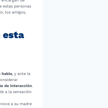
e encargan de
re estas personas
o, los amigos,
 esta
e habla
, y ante la
considerar
s de interacción
.
de a la sensación
conoce a su madre