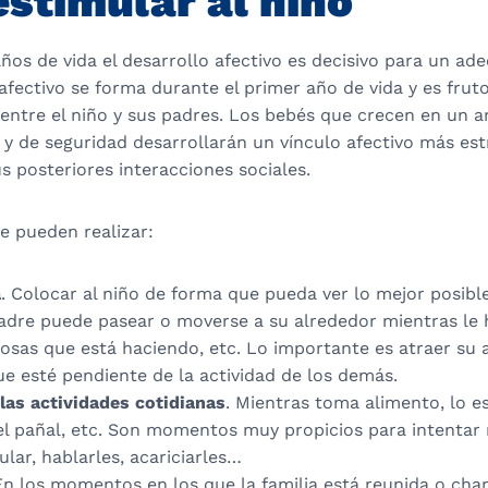
stimular al niño
ños de vida el desarrollo afectivo es decisivo para un ad
o afectivo se forma durante el primer año de vida y es fruto
 entre el niño y sus padres. Los bebés que crecen en un 
 y de seguridad desarrollarán un vínculo afectivo más est
us posteriores interacciones sociales.
e pueden realizar:
a
. Colocar al niño de forma que pueda ver lo mejor posibl
dre puede pasear o moverse a su alrededor mientras le ha
cosas que está haciendo, etc. Lo importante es atraer su 
e esté pendiente de la actividad de los demás.
las actividades cotidianas
. Mientras toma alimento, lo e
l pañal, etc. Son momentos muy propicios para intentar
lar, hablarles, acariciarles…
En los momentos en los que la familia está reunida o char