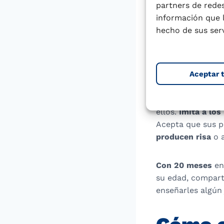
partners de redes
reforzado. Es
cap
información que 
ante determinado
hecho de sus serv
agradables o desa
ansiedad y alegr
seguir comiendo. 
Aceptar 
A los 15 meses
, 
tensión y ansieda
ellos.
Imita a lo
Acepta que sus p
producen risa
o a
Con 20 meses
en
su edad, compart
enseñarles algún 