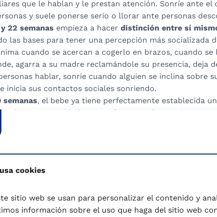
liares que le hablan y le prestan atención. Sonríe ante el 
rsonas y suele ponerse serio o llorar ante personas desc
8 y 22 semanas
empieza a hacer
distinción entre sí mism
do las bases para tener una percepción más socializada d
anima cuando se acercan a cogerlo en brazos, cuando se l
iende, agarra a su madre reclamándole su presencia, deja
personas hablar, sonríe cuando alguien se inclina sobre 
 e inicia sus contactos sociales sonriendo.
40 semanas
, el bebe ya tiene perfectamente establecida una
s todas sus necesidades ya está preparado para jugar y c
s y le gusta tener gente a su alrededor. En esta etapa, cu
o, sonríe. Empieza a interesarse por otros niños de su e
e «ven», «vamos», «¿dónde está mamá?»; ofrece juguetes a
tos, responde cuando alguien le dice «adiós», le agrada 
 usa cookies
se queda solo, participa en juegos con otros niños.
te sitio web se usan para personalizar el contenido y anali
ño adquiere un importante papel social dentro de su familia
mos información sobre el uso que haga del sitio web co
de atención. Tiene cierta tendencia a repetir aquello que 