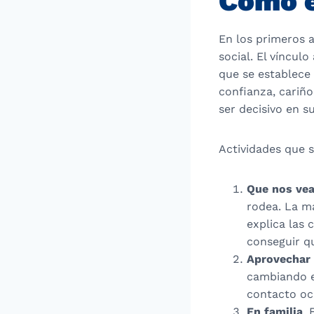
Cómo e
En los primeros a
social. El víncul
que se establece
confianza, cariño
ser decisivo en s
Actividades que s
Que nos ve
rodea. La ma
explica las 
conseguir qu
Aprovechar 
cambiando e
contacto ocu
En familia
. 