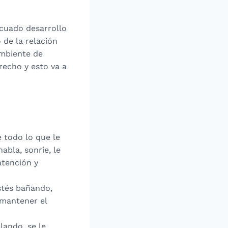
ecuado desarrollo
 de la relación
ambiente de
recho y esto va a
e todo lo que le
bla, sonríe, le
atención y
stés bañando,
 mantener el
lando, se le