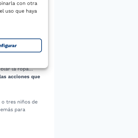
binarla con otra
y celos; se ríe
el uso que haya
os le resultan
manifiesta
te que no quiere
os demás.
nfigurar
alegría, tristeza,
 jueguen con
oblar la ropa…
 las acciones que
 o tres niños de
demás para