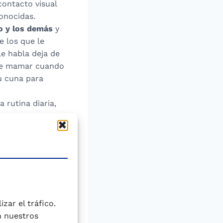
contacto visual
onocidas.
o y los demás
y
e los que le
e habla deja de
 de mamar cuando
su cuna para
 rutina diaria,
omenzar a tener
ando se ve a sí
dad, responde
 otros niño,
estar en compañía
zar el tráfico.
 y él percibirá
n nuestros
ha sido