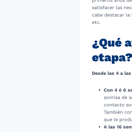
primeros años de 
satisfacer las ne
cabe destacar la 
etc.
¿Qué a
etapa
Desde las 4 a la
Con 4 ó 6 
sonrisa de s
contacto soc
También con
que le prod
A las 16 se