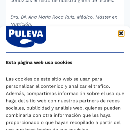
conozcas el resto de nuestra gama de leches.
Dra. Dª. Ana María Roca Ruiz. Médico. Máster en
Nutrición
.
COMPARTIR
Niños 3+ años
ANTERIOR
SIGUIENTE
La autonomía de los hijos
Los tics
Esta página web usa cookies
Las cookies de este sitio web se usan para
personalizar el contenido y analizar el tráfico.
Además, compartimos información sobre el uso que
haga del sitio web con nuestros partners de redes
Te ayudamos a conocerte y a
sociales, publicidad y análisis web, quienes pueden
cuidarte mejor.
combinarla con otra información que les haya
proporcionado o que hayan recopilado a partir del
Para calcular tu índice de masa corporal, si tomas
uso que haya hecho de sus servicios.
el calcio necesario, tu fecha de parto o tu riesgo