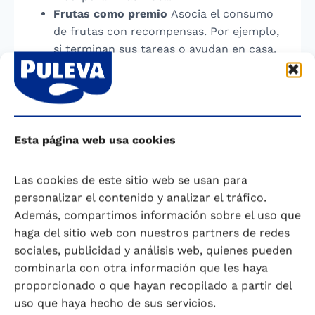
Frutas como premio
Asocia el consumo
de frutas con recompensas. Por ejemplo,
si terminan sus tareas o ayudan en casa,
pueden disfrutar de una fruta especial o
un batido. Esto puede motivar a los niños
a elegir frutas de manera más habitual.
¿Sabías que?
Esta página web usa cookies
¡El color de las frutas no es solo un capricho de
la naturaleza! Los pigmentos que dan color a
Las cookies de este sitio web se usan para
las frutas (como los carotenoides en las
personalizar el contenido y analizar el tráfico.
naranjas y los flavonoides en las uvas) tienen
Además, compartimos información sobre el uso que
propiedades antioxidantes que protegen las
haga del sitio web con nuestros partners de redes
células del cuerpo. Estos compuestos también
sociales, publicidad y análisis web, quienes pueden
ayudan a prevenir enfermedades crónicas como
combinarla con otra información que les haya
la diabetes tipo 2 y ciertos tipos de cáncer. Con
proporcionado o que hayan recopilado a partir del
estas estrategias prácticas y respaldadas por la
uso que haya hecho de sus servicios.
ciencia, ayudarás a tus hijos a disfrutar de los