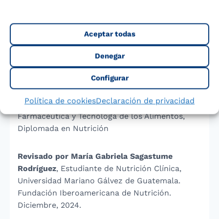
beneficios de una alimentación saludable, rica
en frutas y equilibrada.
Aceptar todas
Para finalizar, te recomendamos que visites a
Denegar
nuestro producto de
leche Puleva Max
y
conozcas el resto de nuestra gama de leches.
Configurar
Política de cookies
Declaración de privacidad
Dª. María del Carmen Moreu Burgos,
Farmacéutica y Tecnóloga de los Alimentos,
Diplomada en Nutrición
Revisado por María Gabriela Sagastume
Rodríguez
, Estudiante de Nutrición Clínica,
Universidad Mariano Gálvez de Guatemala.
Fundación Iberoamericana de Nutrición.
Diciembre, 2024.