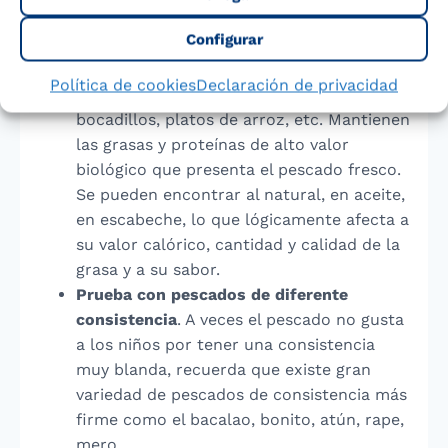
Las conservas
. Resultan una buena
Configurar
opción para hacer más variada la dieta de
los niños, ya que se pueden añadir a
Política de cookies
Declaración de privacidad
ensaladas, pasta, pizza, empanadas,
bocadillos, platos de arroz, etc. Mantienen
las grasas y proteínas de alto valor
biológico que presenta el pescado fresco.
Se pueden encontrar al natural, en aceite,
en escabeche, lo que lógicamente afecta a
su valor calórico, cantidad y calidad de la
grasa y a su sabor.
Prueba con pescados de diferente
consistencia
. A veces el pescado no gusta
a los niños por tener una consistencia
muy blanda, recuerda que existe gran
variedad de pescados de consistencia más
firme como el bacalao, bonito, atún, rape,
mero…