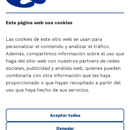
Esto les puede resultar aburrido; luego, la
clave para evitar que esto ocurra, será
ofrecerles desde una temprana edad una
Esta página web usa cookies
dieta variada, consiguiendo así educarles
el gusto y por lo tanto, que acepten un
Las cookies de este sitio web se usan para
mayor número de alimentos.
personalizar el contenido y analizar el tráfico.
¿Pescado congelado?
Dados los avances
Además, compartimos información sobre el uso que
tecnológicos actuales, los alimentos
haga del sitio web con nuestros partners de redes
congelados son muy nutritivos y
sociales, publicidad y análisis web, quienes pueden
conservan todas sus propiedades. Además
combinarla con otra información que les haya
de conservarse en perfecto estado
proporcionado o que hayan recopilado a partir del
durante más tiempo. Si no vas a consumir
uso que haya hecho de sus servicios.
el pescado de inmediato, es mejor
comprarlo congelado o congelarlo si se
adquiere fresco. Otra ventaja del pescado
congelado es: mejor precio, suelen
Aceptar todas
presentarse limpios (no lleva espinas ni
piel) y hay una oferta muy variada.
Denegar