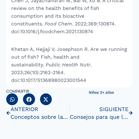
Chen J, Jayachandran M, Bai W, Xu B. A critical
review on the health benefits of fish
consumption and its bioactive
constituents.
Food Chem
. 2022;369:130874.
doi:10.1016/j.foodchem.2021.130874
Khetan A, Hejjaji V, Josephson R. Are we running
out of fish? Fish, health and
sustainability.
Public Health Nutr
.
2023;26(10):2162-2164.
doi:10.1017/S1368980023001544
COMPARTIR
Niños 3+ años
ANTERIOR
SIGUIENTE
Conceptos sobre la nutrición infantil
Consejos para que los niños coman verduras