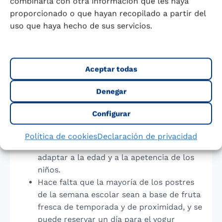
combinarla con otra información que les haya
el primer y segundo plato.
proporcionado o que hayan recopilado a partir del
Para aliñar o para uso en crudo, el aceite
uso que haya hecho de sus servicios.
de oliva virgen extra es la elección idónea.
A la hora de cocinar se recomienda utilizar
aceite de oliva o aceite de girasol alto
Aceptar todas
oleico.
Implementar mecanismos de
Denegar
asesoramiento y supervisión nutricional de
los menús escolares por parte de personal
Configurar
cualificado.
Es importante tener presente que la
Política de cookies
Declaración de privacidad
cantidad de las raciones se tiene que
adaptar a la edad y a la apetencia de los
niños.
Hace falta que la mayoría de los postres
de la semana escolar sean a base de fruta
fresca de temporada y de proximidad, y se
puede reservar un día para el yogur