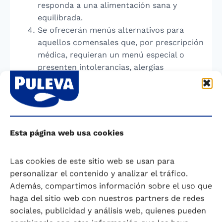
responda a una alimentación sana y
equilibrada.
Se ofrecerán menús alternativos para
aquellos comensales que, por prescripción
médica, requieran un menú especial o
presenten intolerancias, alergias
alimentarias u otras enfermedades que así
lo exijan. En estos casos, se deberá
entregar previamente en el Centro el
correspondiente dictamen médico.
Recomendaciones para la
Esta página web usa cookies
organización de los Menús
Las cookies de este sitio web se usan para
El agua es la única bebida que debe ser
personalizar el contenido y analizar el tráfico.
promocionada y aceptada en el medio
Además, compartimos información sobre el uso que
escolar.
haga del sitio web con nuestros partners de redes
Tener en cuenta las técnicas culinarias
sociales, publicidad y análisis web, quienes pueden
más saludables e intentar no repetirlas en