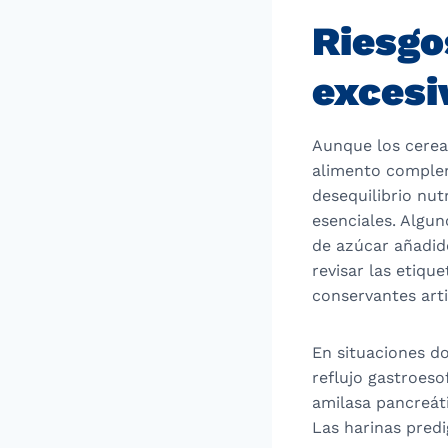
Riesgo
excesi
Aunque los cerea
alimento complem
desequilibrio nut
esenciales. Algun
de azúcar añadid
revisar las etiqu
conservantes artif
En situaciones d
reflujo gastroeso
amilasa pancreáti
Las harinas predig