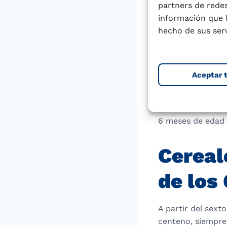
Estudios recient
partners de redes
desarrollado par
información que 
respuesta inmune 
hecho de sus serv
alergenicidad y a
ganado popularida
Aceptar 
Según las nuevas 
aunque se ha dem
año de vida reduc
6 meses de edad 
Cereal
de los
A partir del sext
centeno, siempre 