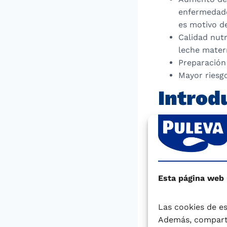
enfermedades
es motivo d
Calidad nut
leche mater
Preparación
Mayor riesg
Introd
Durante los prim
gluten, como el a
de gluten puede a
genéticamente pre
en almidón, el c
Esta página web
contenido proteic
digerir antes de 
Las cookies de es
Además, comparti