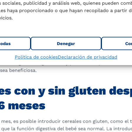
es han confirmado que el intestino del lactante no está
 sociales, publicidad y análisis web, quienes pueden com
a digerir gluten antes de los 6 meses, lo que puede dese
les haya proporcionado o que hayan recopilado a partir d
adversa. Por ello, el arroz y el maíz son opciones ideales
icios.
lta digestibilidad. Además, algunos cereales sin gluten c
d por su contenido proteico y perfil de aminoácidos esen
todas
Denegar
Co
Guías de Alimentación de la Organización Mundial de la S
ostrado que la introducción de alimentos alergénicos du
Política de cookies
Declaración de privacidad
e el riesgo de alergias, no hay pruebas de que la introdu
sea beneficiosa.
es con y sin gluten de
 6 meses
o mes, es posible introducir cereales con gluten, como el tr
que la función digestiva del bebé sea normal. La introdu