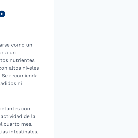
o
rarse como un
ar a un
rtos nutrientes
on altos niveles
l. Se recomienda
ñadidos ni
lactantes con
 actividad de la
el cuarto mes.
ias intestinales.