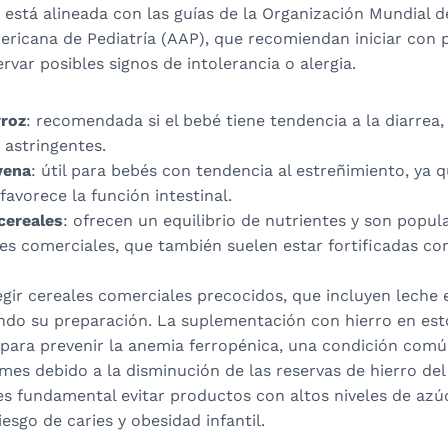
 está alineada con las guías de la Organización Mundial d
ericana de Pediatría (AAP), que recomiendan iniciar con
rvar posibles signos de intolerancia o alergia.
rroz
: recomendada si el bebé tiene tendencia a la diarrea,
 astringentes.
vena
: útil para bebés con tendencia al estreñimiento, ya 
favorece la función intestinal.
cereales
: ofrecen un equilibrio de nutrientes y son popul
s comerciales, que también suelen estar fortificadas con
gir cereales comerciales precocidos, que incluyen leche 
tando su preparación. La suplementación con hierro en es
 para prevenir la anemia ferropénica, una condición comú
 mes debido a la disminución de las reservas de hierro del
es fundamental evitar productos con altos niveles de azú
iesgo de caries y obesidad infantil.