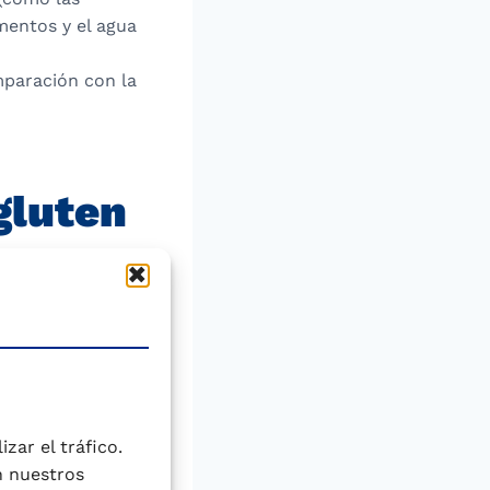
mentos y el agua
mparación con la
gluten
e cereales sin
ración temprana
e en bebés
 dulces, son ricas
 Sin embargo, su
ser difícil de
zar el tráfico.
n nuestros