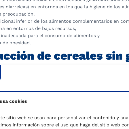
 diarreicas) en entornos en los que la higiene de los ali
e preocupación,
ricional inferior de los alimentos complementarios en co
na en entornos de bajos recursos,
 inadecuada para el consumo de alimentos y
o de obesidad.
ucción de cereales sin 
eros 5 o 6 meses, se recomienda introducir exclusivament
rroz, el maíz y la quinoa. Esto se debe a que la administ
umentar el riesgo de desarrollar celiaquía, especialment
dispuestos. Las harinas de cereales, base de las papillas
ual se descompone en glucosa para proporcionar energía.
 usa cookies
o es bajo, y el gluten presente en algunos cereales puede 
los 6 meses.
te sitio web se usan para personalizar el contenido y anali
mos información sobre el uso que haga del sitio web co