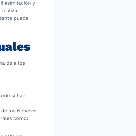
il asimilación y
 realiza
ctante puede
uales
a de a los
todo si han
 de los 6 meses
erales como:
(como las