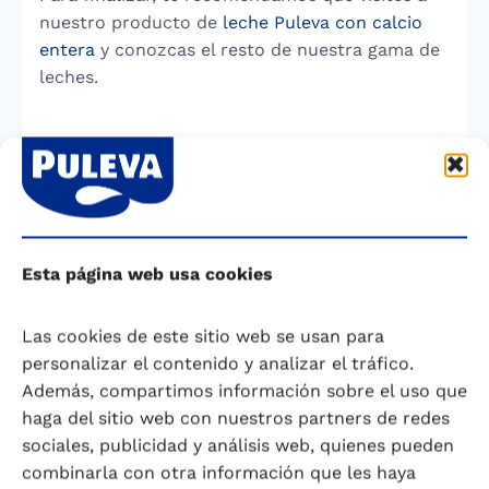
nuestro producto de
leche Puleva con calcio
entera
y conozcas el resto de nuestra gama de
leches.
—————————————-
Original de Dra. Dª. Ana María Roca Ruiz, Médica
y Odontóloga, Máster en Nutrición
Esta página web usa cookies
Actualizado y revisado por Dra. Jennifer
Bernal-Rivas.
Nutricionista-Dietista, Máster en
Las cookies de este sitio web se usan para
Nutrición Humana y Doctora en Ciencias.
personalizar el contenido y analizar el tráfico.
Fundación Iberoamericana de Nutrición-FINUT.
Además, compartimos información sobre el uso que
Febrero, 2025.
haga del sitio web con nuestros partners de redes
sociales, publicidad y análisis web, quienes pueden
Referencias
combinarla con otra información que les haya