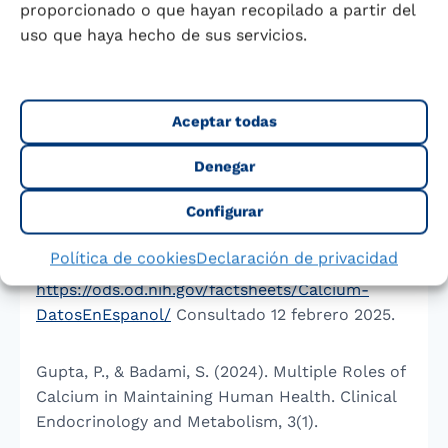
proporcionado o que hayan recopilado a partir del
Cormick G, Ciapponi A, Harbron J, Perez SM,
uso que haya hecho de sus servicios.
Vazquez P, Rivo J, Metzendorf M-I, Althabe F,
Belizán JM. Calcium supplementation for
people with overweight or obesity. Cochrane
Aceptar todas
Database of Systematic Reviews 2024, Issue 5.
Art. No.: CD012268. DOI:
Denegar
10.1002/14651858.CD012268.pub2. Accessed 14
February 2025.
Configurar
Política de cookies
Declaración de privacidad
National Institute of Health NIH. Calcio.
https://ods.od.nih.gov/factsheets/Calcium-
DatosEnEspanol/
Consultado 12 febrero 2025.
Gupta, P., & Badami, S. (2024). Multiple Roles of
Calcium in Maintaining Human Health. Clinical
Endocrinology and Metabolism, 3(1).