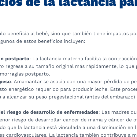
cios de la lactancia pa
o beneficia al bebé, sino que también tiene impactos pos
gunos de estos beneficios incluyen:
n postparto
: La lactancia materna facilita la contracció
ro regrese a su tamaño original más rápidamente, lo que 
emorragias postparto.
 peso
: Amamantar se asocia con una mayor pérdida de pe
asto energético requerido para producir leche. Este proc
s a alcanzar su peso pregestacional (antes del embarazo
el riesgo de desarrollo de enfermedades
: Las madres q
enor riesgo de desarrollar cáncer de mama y cáncer de o
o que la lactancia está vinculada a una disminución en l
s cardiovasculares. La lactancia también contribuye a me