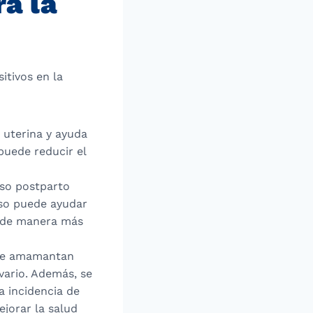
ra la
itivos en la
n uterina y ayuda
puede reducir el
so postparto
eso puede ayudar
) de manera más
ue amamantan
vario. Además, se
a incidencia de
jorar la salud