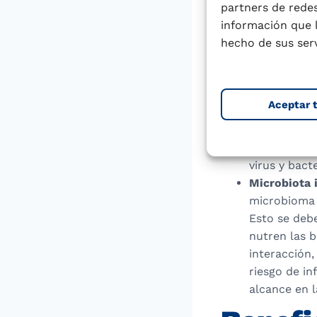
Además, est
partners de redes
apoyar la me
información que 
adelante en 
hecho de sus serv
Prevención
amamantados
enfermedad 
Aceptar 
de infeccion
Respuesta 
inmunoglobul
virus y bact
Microbiota i
microbioma i
Esto se deb
nutren las b
interacción,
riesgo de in
alcance en l