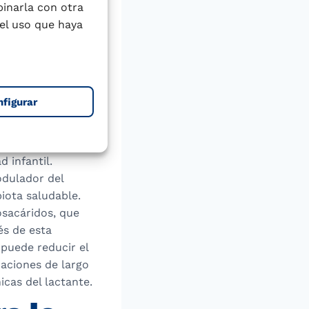
ón cognitiva,
binarla con otra
neurológicos más
el uso que haya
lactantes
tipo 2, asma y
e la incidencia
nfigurar
a por
n al bebé contra
d infantil.
dulador del
iota saludable.
osacáridos, que
és de esta
 puede reducir el
caciones de largo
cas del lactante.