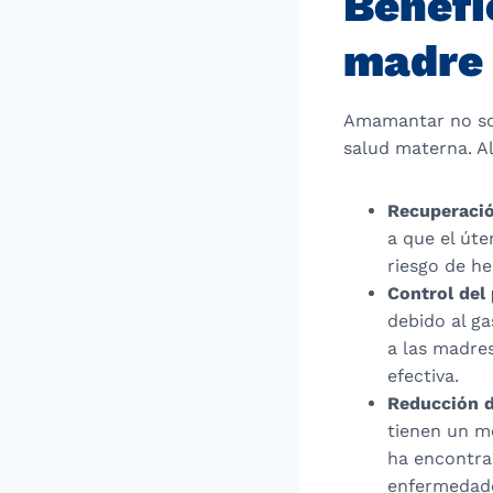
Benefi
madre
Amamantar no sol
salud materna. Al
Recuperació
a que el úte
riesgo de h
Control del
debido al g
a las madre
efectiva.
Reducción d
tienen un m
ha encontrad
enfermedade