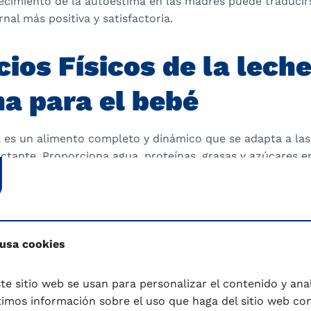
lecimiento de la autoestima en las madres puede traducir
nal más positiva y satisfactoria.
cios Físicos de la lech
a para el bebé
 es un alimento completo y dinámico que se adapta a la
actante. Proporciona agua, proteínas, grasas y azúcares 
ndo un crecimiento y desarrollo óptimos. Entre sus benefic
erebral
: Contiene ácidos grasos esenciales, como el doc
 usa cookies
on cruciales para el desarrollo del sistema nervioso cent
sa omega-3 que se encuentra en altas concentraciones en 
del niño). Es vital para el crecimiento y funcionamiento a
te sitio web se usan para personalizar el contenido y anali
ecialmente durante las etapas de desarrollo prenatal y en
mos información sobre el uso que haga del sitio web co