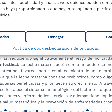
udios han demostrado que el DHA puede mejorar la funci
 sociales, publicidad y análisis web, quienes pueden com
moria y el aprendizaje y reducir el riesgo de problemas 
les haya proporcionado o que hayan recopilado a partir d
la vida.
icios.
 de enfermedades
: Estudios recientes confirman que los 
 tienen menor riesgo de desarrollar obesidad, diabetes 
celíaca. Además, se ha demostrado que la lactancia reduc
todas
Denegar
Co
es respiratorias y gastrointestinales.
inmunológica mejorada
: La leche materna está compuest
Política de cookies
Declaración de privacidad
inas, leucocitos y otros factores bioactivos que protege
erias, reduciendo significativamente el riesgo de mortalida
ntestinal
: La leche materna actúa como un poderoso mo
ntestinal, favoreciendo el establecimiento de una microb
e a que la leche materna contiene prebióticos, como olig
acterias beneficiosas y promueven su crecimiento. A trav
 se fortalece el sistema inmunológico del lactante, lo que
fecciones y enfermedades alérgicas, y además tiene impli
a salud metabólica y la prevención de enfermedades cróni