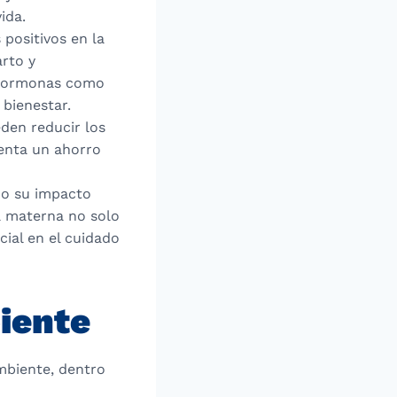
ida.
 positivos en la
rto y
e hormonas como
 bienestar.
eden reducir los
senta un ahorro
do su impacto
ia materna no solo
ial en el cuidado
iente
ambiente, dentro