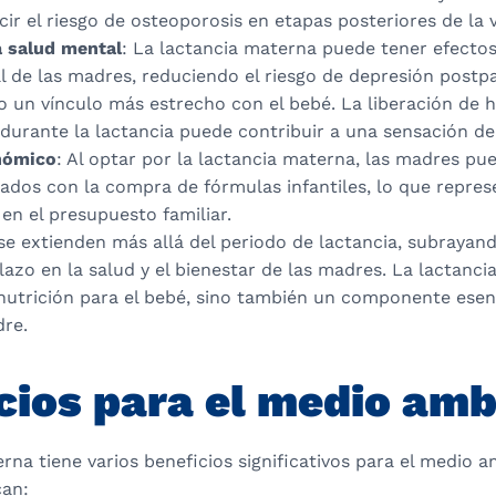
cir el riesgo de osteoporosis en etapas posteriores de la v
a salud mental
: La lactancia materna puede tener efectos
 de las madres, reduciendo el riesgo de depresión postpa
 un vínculo más estrecho con el bebé. La liberación d
 durante la lactancia puede contribuir a una sensación de
nómico
: Al optar por la lactancia materna, las madres pu
iados con la compra de fórmulas infantiles, lo que repre
o en el presupuesto familiar.
se extienden más allá del periodo de lactancia, subrayan
plazo en la salud y el bienestar de las madres. La lactanc
nutrición para el bebé, sino también un componente esenc
dre.
cios para el medio amb
rna tiene varios beneficios significativos para el medio 
can: