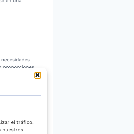
se en una
e
s necesidades
en proporciones
ios principales
osahexanoico
ral. El DHA es un
el cerebro y la
decuado del
zar el tráfico.
 la infancia.
n nuestros