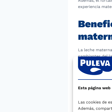
Además, el forta
experiencia mater
Benefi
matern
La leche materna
cambiantes del l
ideales, facilita
destacan:
Desarrollo c
Esta página web
(DHA), que s
tipo de gra
retina (ojo 
Las cookies de es
cerebro, esp
Además, comparti