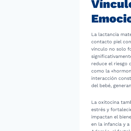
Víncul
Emoci
La lactancia mate
contacto piel con
vínculo no solo f
significativamen
reduce el riesgo 
como la «hormona
interacción const
del bebé, genera
La oxitocina tamb
estrés y fortalec
impactan el bien
en la infancia y 