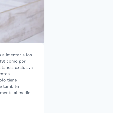
 alimentar a los
OMS) como por
ctancia exclusiva
entos
olo tiene
ue también
amente al medio