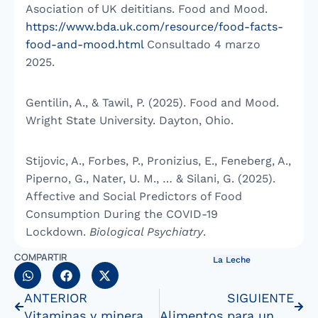
Asociation of UK deititians. Food and Mood.
https://www.bda.uk.com/resource/food-facts-
food-and-mood.html
Consultado 4 marzo
2025.
Gentilin, A., & Tawil, P. (2025). Food and Mood.
Wright State University. Dayton, Ohio.
Stijovic, A., Forbes, P., Pronizius, E., Feneberg, A.,
Piperno, G., Nater, U. M., … & Silani, G. (2025).
Affective and Social Predictors of Food
Consumption During the COVID-19
Lockdown.
Biological Psychiatry
.
COMPARTIR
La Leche
ANTERIOR
SIGUIENTE
Vitaminas y minerales en las leches
Alimentos para un cabello saludable