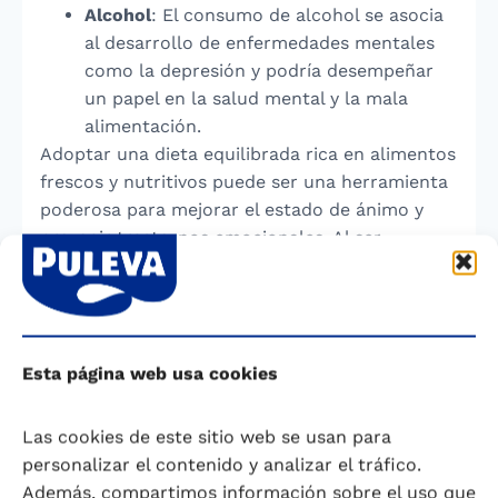
Alcohol
: El consumo de alcohol se asocia
al desarrollo de enfermedades mentales
como la depresión y podría desempeñar
un papel en la salud mental y la mala
alimentación.
Adoptar una dieta equilibrada rica en alimentos
frescos y nutritivos puede ser una herramienta
poderosa para mejorar el estado de ánimo y
prevenir trastornos emocionales. Al ser
conscientes de cómo los nutrientes impactan
nuestro cerebro, podemos tomar decisiones
más informadas que beneficien tanto a nuestra
salud física como mental. Así, lo que ponemos
Esta página web usa cookies
en nuestro plato se convierte en un acto de
amor propio y bienestar integral.
Las cookies de este sitio web se usan para
Saber más
personalizar el contenido y analizar el tráfico.
Además, compartimos información sobre el uso que