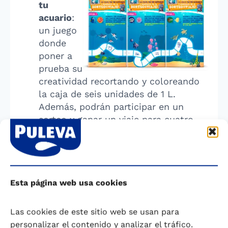
tu
acuario
:
un juego
donde
poner a
prueba su
creatividad recortando y coloreando
la caja de seis unidades de 1 L.
Además, podrán participar en un
sorteo y ganar un viaje para cuatro
personas al Oceanográfico de
Valencia.
Oca infinita
: el clásico juego de mesa
con el que los niños podrán recortar
diferentes envases y crear su propio
Esta página web usa cookies
tablero de juego y fichas.
El puzzle del universo Buscando a
Las cookies de este sitio web se usan para
Nemo
: recortando el lateral del
personalizar el contenido y analizar el tráfico.