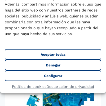
envase se podrán juntar las diferentes
Además, compartimos información sobre el uso que
piezas de puzzle y construir una
haga del sitio web con nuestros partners de redes
increíble imagen de todos los
sociales, publicidad y análisis web, quienes pueden
personajes de la película.
combinarla con otra información que les haya
Álbum y fichas para coleccionar
: en
proporcionado o que hayan recopilado a partir del
cada envase hay una ficha recortable
uso que haya hecho de sus servicios.
con los personajes de la película de
Disney Pixar que los niños podrán
pegar en el álbum que encontrarán en
Aceptar todas
la base de cualquier caja de seis
unidades de 1 L.
Denegar
Configurar
Política de cookies
Declaración de privacidad