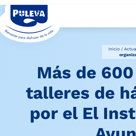
Inicio
/
Actua
organiz
Más de 600 
talleres de 
por el El Ins
Ayun