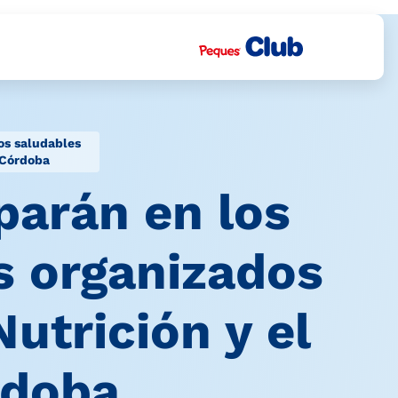
os saludables
 Córdoba
parán en los
s organizados
Nutrición y el
rdoba