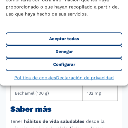
proporcionado o que hayan recopilado a partir del
Pulpo (125 g)
180 mg
uso que haya hecho de sus servicios.
Sardinas en conserva de aceite
400 mg
(100 g)
Aceptar todas
Pescaditos consumidos
80 mg
enteros (100 g)
Denegar
Una ración de pizza (100 g)
300 mg
Configurar
Política de cookies
Declaración de privacidad
Croquetas (100 g)
84 mg
Bechamel (100 g)
132 mg
Saber más
Tener
hábitos de vida saludables
desde la