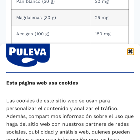
Pan blanco (30 g)
30 mg
Magdalenas (30 g)
25 mg
Acelgas (100 g)
150 mg
Espinacas (100 g)
60 mg
Lechuga (80 g)
50 mg
Esta página web usa cookies
Garbanzos (60 g)
89 mg
Besugo (125 g)
281 mg
Las cookies de este sitio web se usan para
personalizar el contenido y analizar el tráfico.
Lenguado (125 mg)
150 mg
Además, compartimos información sobre el uso que
haga del sitio web con nuestros partners de redes
sociales, publicidad y análisis web, quienes pueden
Merluza (125 g)
80 mg
combinarla con otra información que les haya