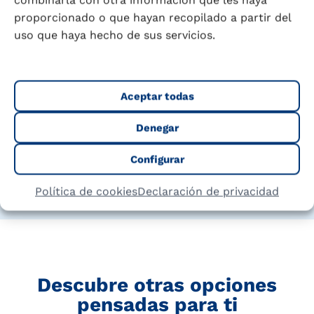
combinarla con otra información que les haya
proporcionado o que hayan recopilado a partir del
uso que haya hecho de sus servicios.
Puleva Tido Chocolate Zero
Aceptar todas
Ver producto
Denegar
Configurar
Política de cookies
Declaración de privacidad
Descubre otras opciones
pensadas para ti