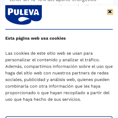
diario, calorías provenientes de alimentos
con vitaminas, minerales y proteínas y se
recomienda incluir una ración de fruta,
cereales (carbohidratos) y lácteos.
Esta página web usa cookies
Según datos que se desprenden del
Estudio Aladino Alimentación Infantil 2019,
Las cookies de este sitio web se usan para
tan sólo el 16,5% de los niños españoles
personalizar el contenido y analizar el tráfico.
Además, compartimos información sobre el uso que
de entre 3 a 6 años merienda cada día.
haga del sitio web con nuestros partners de redes
Además, las meriendas suelen ser
sociales, publicidad y análisis web, quienes pueden
incompletas: un 44% sólo contiene un
combinarla con otra información que les haya
alimento, el 46,5% contiene dos, y son
proporcionado o que hayan recopilado a partir del
prácticamente inexistentes las meriendas
uso que haya hecho de sus servicios.
que combinan los tres tipos de alimentos
recomendados (lácteos, carbohidratos y