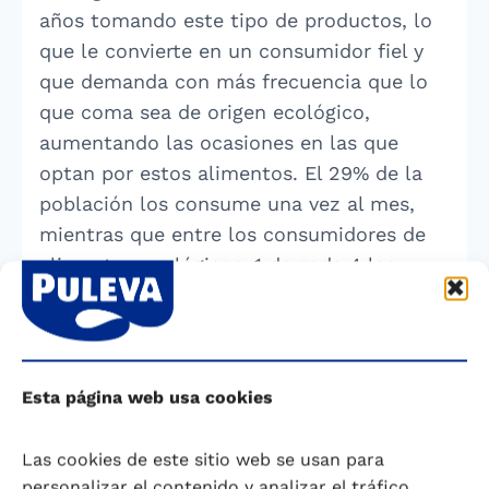
años tomando este tipo de productos, lo
que le convierte en un consumidor fiel y
que demanda con más frecuencia que lo
que coma sea de origen ecológico,
aumentando las ocasiones en las que
optan por estos alimentos. El 29% de la
población los consume una vez al mes,
mientras que entre los consumidores de
alimentos ecológicos, 1 de cada 4 los
toma a diario.
Para los próximos años se espera un
aumento de los consumidores que
Esta página web usa cookies
apuestan por productos ecológicos en un
20%. Aunque el precio es superior, los
Las cookies de este sitio web se usan para
españoles están dispuesto a pagar más
personalizar el contenido y analizar el tráfico.