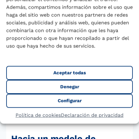
por un producto que interpretan como de
Además, compartimos información sobre el uso que
haga del sitio web con nuestros partners de redes
mayor calidad. En este sentido, Diego
sociales, publicidad y análisis web, quienes pueden
Puerta, Consejero Delegado de Lactalis
combinarla con otra información que les haya
Puleva, invitó a los distribuidores a
proporcionado o que hayan recopilado a partir del
sumarse a un plan que busca dar
uso que haya hecho de sus servicios.
respuesta a esta tendencia en los nuevos
hábitos de consumo. Una de las claves del
futuro de la leche ecológica pasa por los
Aceptar todas
distribuidores, que pueden encontrar un
mayor margen y que, según Puerta, tienen
Denegar
ante sí el reto de facilitar que «el acceso a
Configurar
estos alimentos deje de ser una traba y
consigamos una democratización de lo
Política de cookies
Declaración de privacidad
ecológico».
Hacia un modelo de