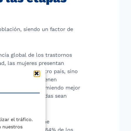
oblación, siendo un factor de
cia global de los trastornos
d, las mujeres presentan
 produce en nuestro país, sino
idores ingleses tienen
arían el estrés durmiendo mejor
onales de las bebidas sean
zar el tráfico.
iños españoles tiene
n nuestros
udio Mintel 2022 el 64% de los