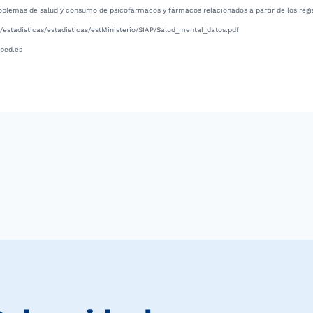
roblemas de salud y consumo de psicofármacos y fármacos relacionados a partir de los regis
/estadisticas/estadisticas/estMinisterio/SIAP/Salud_mental_datos.pdf
eped.es