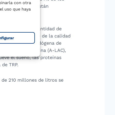
binarla con otra
 padres ingleses están
el uso que haya
ia con una gran cantidad de
o un determinante de la calidad
nfigurar
r la producción endógena de
o y la α-lactalbúmina (A-LAC),
eve el sueño, las proteínas
a de TRP.
de 210 millones de litros se