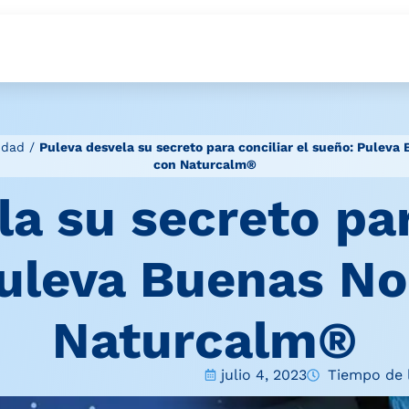
idad
/
Puleva desvela su secreto para conciliar el sueño: Puleva
con Naturcalm®
a su secreto par
uleva Buenas N
Naturcalm®
julio 4, 2023
Tiempo de l