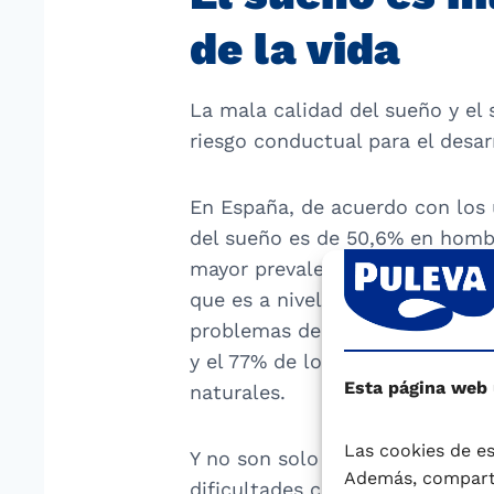
de la vida
La mala calidad del sueño y el 
riesgo conductual para el desa
En España, de acuerdo con los ú
del sueño es de 50,6% en hombr
mayor prevalencia. (1). Pero e
que es a nivel mundial. Según 
problemas de sueño tras la pan
y el 77% de los consumidores ca
Esta página web
naturales.
Las cookies de es
Y no son solo los adultos a los
Además, comparti
dificultades con el sueño a lo l