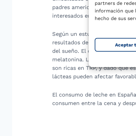
partners de redes
padres americanos ponen foco e
información que 
interesados en remedios sin rec
hecho de sus serv
Según un estudio publicado e
resultados de salud favorables
Aceptar 
del sueño. El consumo de lácte
melatonina. Las principales fue
son ricas en TRP, y dado que e
lácteas pueden afectar favorab
El consumo de leche en España e
consumen entre la cena y despu