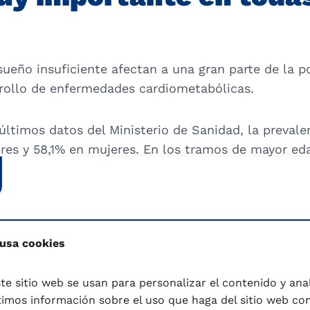
sueño insuficiente afectan a una gran parte de la p
rrollo de enfermedades cardiometabólicas.
ltimos datos del Ministerio de Sanidad, la prevalen
es y 58,1% en mujeres. En los tramos de mayor eda
ste problema, que preocupa cada vez más, no solo se
datos del estudio Mintel 2022, el 61% de los consum
demia, el 38% de los consumidores japoneses alivi
nadienses valoran que los principios activos funci
 usa cookies
te sitio web se usan para personalizar el contenido y anali
 que les cuesta dormir, en torno a un 20% de los n
mos información sobre el uso que haga del sitio web co
argo de su desarrollo (2). Así, según datos del est