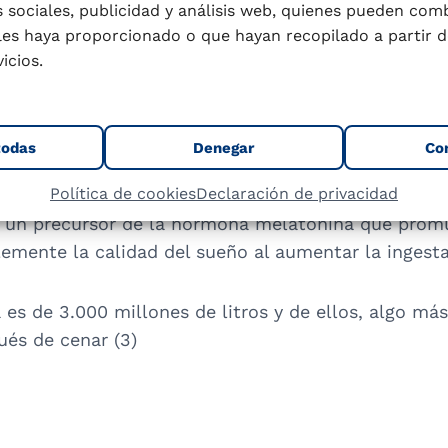
 sociales, publicidad y análisis web, quienes pueden com
n la calidad de sueño de sus hijos y el 34% de los
les haya proporcionado o que hayan recopilado a partir d
eta y naturales para los niños.
icios.
n
Advances in Nutrition
, una dieta saludable se asoc
, y la investigación emergente destaca la dieta com
todas
Denegar
Co
os podría mejorar la calidad del sueño al aumenta
Política de cookies
Declaración de privacidad
ntes de proteína en los lácteos, la caseína, el suer
s un precursor de la hormona melatonina que promu
lemente la calidad del sueño al aumentar la ingest
s de 3.000 millones de litros y de ellos, algo más 
és de cenar (3)