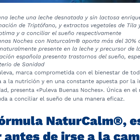
na leche una leche desnatada y sin lactosa enriq
ión de Triptófano, y extractos vegetales de Tila 
tima y a conciliar el sueño respectivamente
enas Noches con Naturcalm® aporta más del 30% de
naturalmente presente en la leche y precursor de 
ación española presenta trastornos del sueño, esp
sterio de Sanidad
uleva, marca comprometida con el bienestar de toda
a a la nutrición y en una constante apuesta por la 
dad, presenta «Puleva Buenas Noches». Única en el
da a conciliar el sueño de una manera eficaz.
fórmula NaturCalm®, e
 antes de irse a la ca