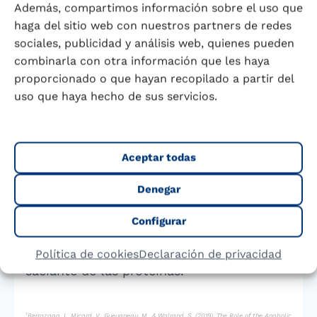
Además, compartimos información sobre el uso que
adecuada proporción de aminoácidos
haga del sitio web con nuestros partners de redes
esenciales (componentes estructurales de
sociales, publicidad y análisis web, quienes pueden
las proteínas).
combinarla con otra información que les haya
proporcionado o que hayan recopilado a partir del
La leche y otros derivados lácteos poseen
uso que haya hecho de sus servicios.
un aminograma completo (contienen
1
todos los aminoácidos esenciales)
, por lo
que constituyen un grupo de alimentos
Aceptar todas
óptimos para obtener el aporte de
Denegar
proteínas. Además, este aporte debe
producirse en el momento adecuado del
Configurar
día, no solo por su impacto en la salud
muscular sino por el posible efecto
Política de cookies
Declaración de privacidad
saciante de las proteínas.
1
Berrazaga, I., Micard, V., Gueugneau, M., & Walrand, S. (2019). The Role of the Anabolic