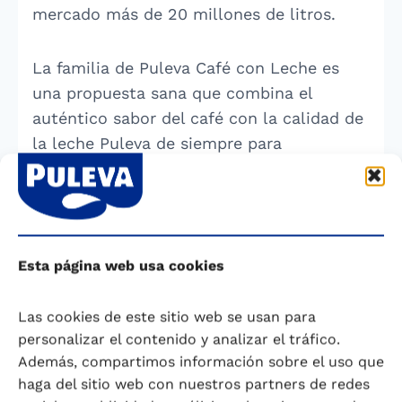
mercado más de 20 millones de litros.
La familia de Puleva Café con Leche es
una propuesta sana que combina el
auténtico sabor del café con la calidad de
la leche Puleva de siempre para
aprovechar los beneficios de la leche de
forma más cómoda. Con los nuevos
productos, da respuesta a los
consumidores de una categoría
Esta página web usa cookies
emergente, al mismo tiempo que
mantiene su compromiso por el cuidado
Las cookies de este sitio web se usan para
de la salud y su clara apuesta por la
personalizar el contenido y analizar el tráfico.
innovación y el desarrollo de leches
Además, compartimos información sobre el uso que
adaptadas a las necesidades de toda la
haga del sitio web con nuestros partners de redes
familia.