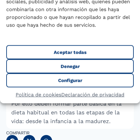
sociales, publicidad y análisis web, quienes pueden
combinarla con otra información que les haya
Por su alto valor nutritivo y energético, la
proporcionado o que hayan recopilado a partir del
leche constituye un alimento completo,
uso que haya hecho de sus servicios.
aportando proteínas, minerales y
vitaminas. La leche es la mejor fuente
dietética de calcio y una de las más
Aceptar todas
accesibles, tanto por los niveles de este
Denegar
mineral presentes en la composición
natural de este alimento como también
Configurar
por su elevada biodisponibilidad, que
facilita una mejor absorción de nutrientes.
Política de cookies
Declaración de privacidad
Por ello deben formar parte básica en la
dieta habitual en todas las etapas de la
vida: desde la infancia a la madurez.
COMPARTIR