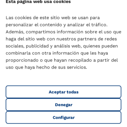
Esta página web usa cookies
futuro». Esta vocación se traduce en
iniciativas que contribuyen a revitalizar las
Las cookies de este sitio web se usan para
regiones donde desarrolla su actividad,
personalizar el contenido y analizar el tráfico.
con especial atención a las personas y a la
Además, compartimos información sobre el uso que
promoción de hábitos y estilos de vida
haga del sitio web con nuestros partners de redes
saludables.
sociales, publicidad y análisis web, quienes pueden
combinarla con otra información que les haya
proporcionado o que hayan recopilado a partir del
Este compromiso no es nuevo. A lo largo
uso que haya hecho de sus servicios.
de los años, Lactalis Puleva ha impulsado
numerosas acciones orientadas a
fomentar la práctica deportiva y el
Aceptar todas
bienestar infantil. Entre ellas destacan la
organización de varias ediciones de un
Denegar
concurso de coreografías para promover el
ejercicio físico a través del baile, así como
Configurar
acuerdos de colaboración con entidades