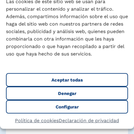
Las cookies de este sitio web se usan para
personalizar el contenido y analizar el tráfico.
Además, compartimos información sobre el uso que
haga del sitio web con nuestros partners de redes
sociales, publicidad y análisis web, quienes pueden
combinarla con otra información que les haya
proporcionado o que hayan recopilado a partir del
uso que haya hecho de sus servicios.
Encuentra tu Puleva ideal
Explora nuestra gama completa y descubre el
producto perfecto para cada momento de tu
Aceptar todas
vida y la de tu familia
Denegar
Configurar
Política de cookies
Declaración de privacidad