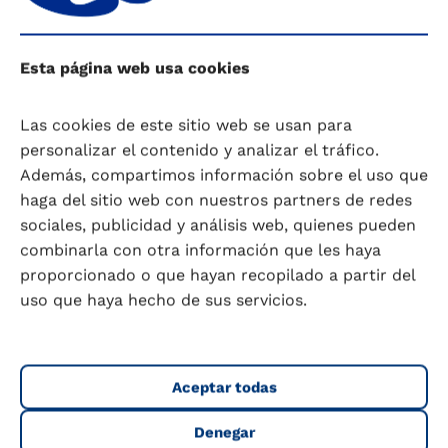
materia de renovación de envases y
embalajes para comercializar formatos
Esta página web usa cookies
cada vez más sostenibles. También ha
destinado cuantiosas inversiones para
Las cookies de este sitio web se usan para
mejorar la eficiencia energética –ya más
personalizar el contenido y analizar el tráfico.
del 65% de la energía utilizada en la
Además, compartimos información sobre el uso que
planta de Granada es de origen renovable-
haga del sitio web con nuestros partners de redes
y optimizar la utilización de recursos
sociales, publicidad y análisis web, quienes pueden
naturales, y avanzar en la gestión eficiente
combinarla con otra información que les haya
del excedente alimentario –a través de
proporcionado o que hayan recopilado a partir del
colaboraciones con Bancos de Alimentos–
uso que haya hecho de sus servicios.
y, de una movilidad más sostenible, tanto
de las flotas de transportistas con los que
colabora como del propio personal.
Aceptar todas
COMPARTIR
Denegar