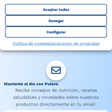
Ver las bases de la
promoción
Aceptar todas
Denegar
Configurar
Política de cookies
Declaración de privacidad
Mantente al día con Puleva
Recibe consejos de nutrición, recetas
saludables y novedades sobre nuestros
productos directamente en tu email.