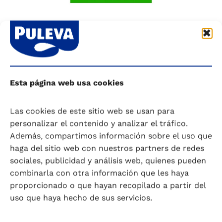
Esta página web usa cookies
¿Quieres conseguir uno de
Las cookies de este sitio web se usan para
nuestros regalos?
personalizar el contenido y analizar el tráfico.
Además, compartimos información sobre el uso que
Compra 2 unidades de Puleva
haga del sitio web con nuestros partners de redes
Colágeno en cualquier de sus
sociales, publicidad y análisis web, quienes pueden
variedades y regístrate en la
combinarla con otra información que les haya
promoción
proporcionado o que hayan recopilado a partir del
Sube tu ticket de compra y participa
uso que haya hecho de sus servicios.