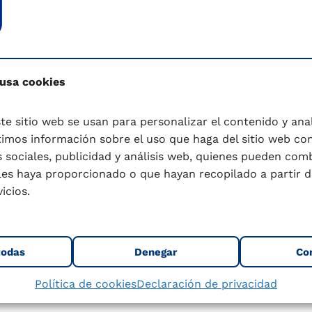
eña
*
 usa cookies
te sitio web se usan para personalizar el contenido y anali
mos información sobre el uso que haga del sitio web co
darme
 sociales, publicidad y análisis web, quienes pueden com
les haya proporcionado o que hayan recopilado a partir d
icios.
Iniciar Sesión
todas
Denegar
Co
¿Olvidaste tu contraseña?
Política de cookies
Declaración de privacidad
¿No tienes cuenta?
Regístrate aquí