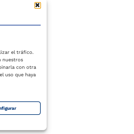
zar el tráfico.
n nuestros
binarla con otra
el uso que haya
nfigurar