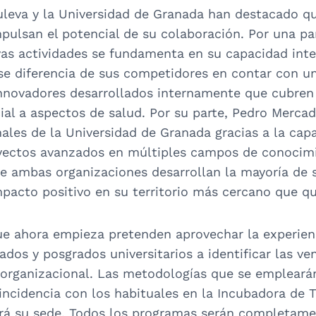
uleva y la Universidad de Granada han destacado q
pulsan el potencial de su colaboración. Por una pa
vas actividades se fundamenta en su capacidad inter
se diferencia de sus competidores en contar con u
nnovadores desarrollados internamente que cubren 
ial a aspectos de salud. Por su parte, Pedro Merca
ales de la Universidad de Granada gracias a la cap
royectos avanzados en múltiples campos de conocim
e ambas organizaciones desarrollan la mayoría de 
acto positivo en su territorio más cercano que qu
e ahora empieza pretenden aprovechar la experienc
ados y posgrados universitarios a identificar las ve
 organizacional. Las metodologías que se emplearán
incidencia con los habituales en la Incubadora de T
rá su sede. Todos los programas serán completamen