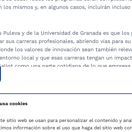
n los mismos y, en algunos casos, incluirán incluso
s Puleva y de la Universidad de Granada es que los
 sus carreras profesionales, abriendo vías para su
onde los valores de innovación sean también releva
entorno local y que esas carreras tengan un impacto
aliot como una parte cotidiana de lo que empresa 
a pretenden impulsar con la Cátedra que se pone e
ó con la participación de una cualificada represe
alles sobre el desarrollo de las actividades de la C
 usa cookies
stuvo presente Sonia Rodríguez Muriel, directora d
a empresa en la Cátedra. Además, Estefanía Moreno,
te sitio web se usan para personalizar el contenido y anali
ss Partner, y Jorge Oliva, responsable de Comunica
mos información sobre el uso que haga del sitio web co