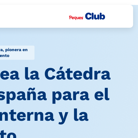
a, pionera en
lento
ea la Cátedra
spaña para el
nterna y la
to