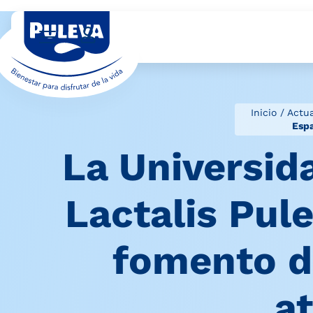
Inicio
/
Actua
Espa
La Universid
Lactalis Pul
fomento de
a