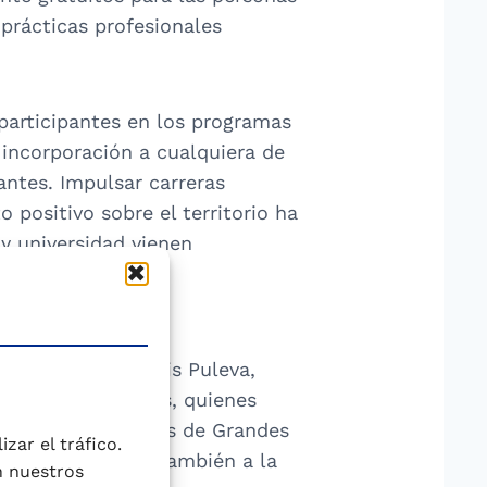
 prácticas profesionales
 participantes en los programas
 incorporación a cualquiera de
ntes. Impulsar carreras
 positivo sobre el territorio ha
y universidad vienen
n marcha.
ntación de ambas
átedra. Por Lactalis Puleva,
e Recursos Humanos, quienes
 directora de Ventas de Grandes
zar el tráfico.
ción, asistieron también a la
n nuestros