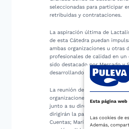
seleccionadas para participar e
retribuidas y contrataciones.
La aspiración última de Lactali
de esta Cátedra puedan impulsar
ambas organizaciones u otras d
profesionales de calidad en un 
sido destacado por Mercado y S
desarrollando y de lo que ahor
La reunión de esta mañana cont
organizaciones que trataron det
Esta página web
junto a su director general, e
dirigirán la participación de l
Las cookies de es
Cuentas; María Reyes, HR Busine
Además, comparti