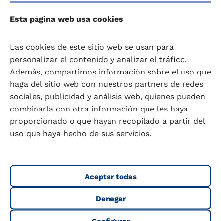
Beneficiario:
INDUSTRIAS LÁCTEAS DE
Esta página web usa cookies
GRANADA, S.L.U.
Las cookies de este sitio web se usan para
Inversión total:
232.400 €
personalizar el contenido y analizar el tráfico.
Además, compartimos información sobre el uso que
haga del sitio web con nuestros partners de redes
Importe de la ayuda:
69.720€
sociales, publicidad y análisis web, quienes pueden
combinarla con otra información que les haya
Resolución del Consejo de Administración del IDAE de fecha 6/03/2017, publicada
proporcionado o que hayan recopilado a partir del
en BOE nº122 de 23/05/2017
uso que haya hecho de sus servicios.
septiembre 19, 2023
Aceptar todas
Denegar
Configurar