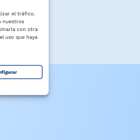
zar el tráfico.
n nuestros
binarla con otra
el uso que haya
nfigurar