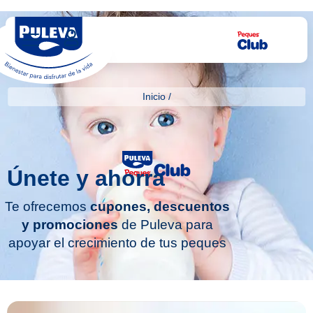
Inicio
/
Únete y ahorra
Te ofrecemos
cupones, descuentos
y promociones
de Puleva para
apoyar el crecimiento de tus peques