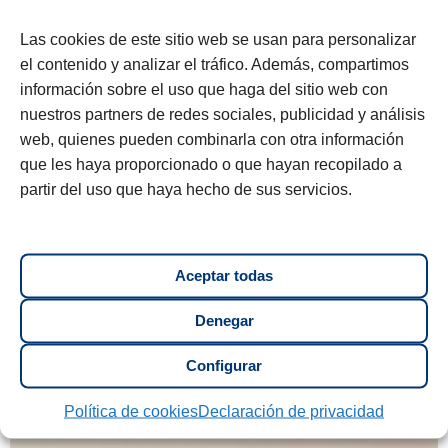
Las cookies de este sitio web se usan para personalizar
el contenido y analizar el tráfico. Además, compartimos
información sobre el uso que haga del sitio web con
nuestros partners de redes sociales, publicidad y análisis
web, quienes pueden combinarla con otra información
que les haya proporcionado o que hayan recopilado a
partir del uso que haya hecho de sus servicios.
Puleva MAX
Aceptar todas
Leche de crecimiento y desarrollo
adaptada lista para tomar a partir de
Denegar
3 años
Configurar
Política de cookies
Declaración de privacidad
QUIERO MI DESCUENTO