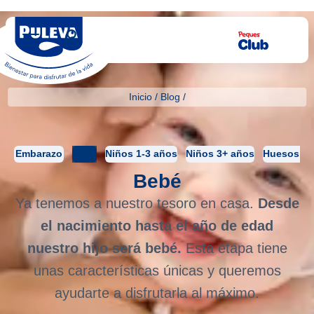
Inicio
/
Blog
/
Embarazo
Bebé
Niños 1-3 años
Niños 3+ años
Huesos Fu
Bebé
Ya tenemos a nuestro tesoro en casa.
Desde
el nacimiento hasta el año de edad
nuestro hijo será bebé.
Esta etapa tiene
unas características únicas y queremos
ayudarte a disfrutarla al máximo.