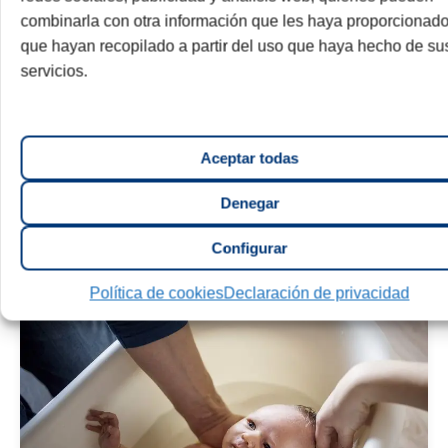
combinarla con otra información que les haya proporcionado
que hayan recopilado a partir del uso que haya hecho de su
Bebé
servicios.
Desarrollo psicomotor en los primeros
meses
El bebé crece y se desarrolla a un ritmo muy
rápido durante los primeros...
Aceptar todas
Denegar
14 mayo 2026
5 min.
Leer más
Configurar
Política de cookies
Declaración de privacidad